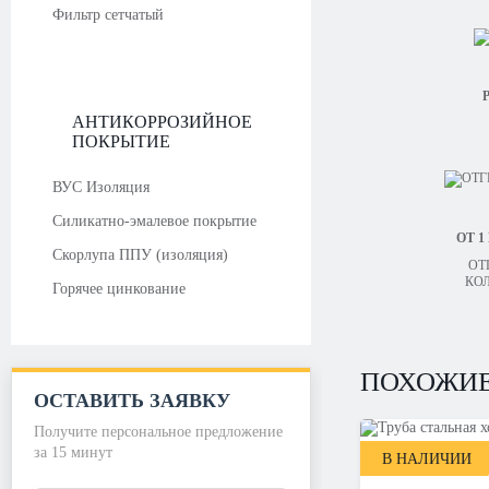
Фильтр сетчатый
Р
АНТИКОРРОЗИЙНОЕ
ПОКРЫТИЕ
ВУС Изоляция
Силикатно-эмалевое покрытие
ОТ 1
Скорлупа ППУ (изоляция)
ОТ
КО
Горячее цинкование
ПОХОЖИЕ
ОСТАВИТЬ ЗАЯВКУ
Получите персональное предложение
за 15 минут
В НАЛИЧИИ