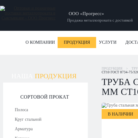
ООО «Прогресс»
Продажа металлопроката с доставкой
О КОМПАНИИ
ПРОДУКЦИЯ
УСЛУГИ
ДОСТ
ПРОДУКЦИЯ
>
ТР
СТ10 ГОСТ 8734-75/32
НАША
ПРОДУКЦИЯ
ТРУБА 
ММ СТ10
СОРТОВОЙ ПРОКАТ
Полоса
В НАЛИЧИИ
Круг стальной
Арматура