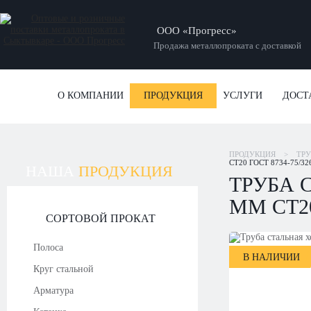
ООО «Прогресс»
Продажа металлопроката с доставкой
О КОМПАНИИ
ПРОДУКЦИЯ
УСЛУГИ
ДОСТ
ПРОДУКЦИЯ
>
ТР
СТ20 ГОСТ 8734-75/32
НАША
ПРОДУКЦИЯ
ТРУБА 
ММ СТ20
СОРТОВОЙ ПРОКАТ
Полоса
В НАЛИЧИИ
Круг стальной
Арматура