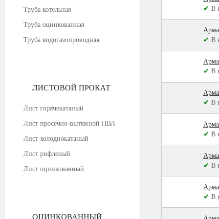
✔
В 
Труба котельная
Труба оцинкованная
Арма
Труба водогазопроводная
✔
В 
Арма
✔
В 
ЛИСТОВОЙ ПРОКАТ
Арма
✔
В 
Лист горячекатаный
Лист просечно-вытяжной ПВЛ
Арма
✔
В 
Лист холоднокатаный
Лист рифленый
Арма
✔
В 
Лист оцинкованный
Арма
✔
В 
ОЦИНКОВАННЫЙ
Арма