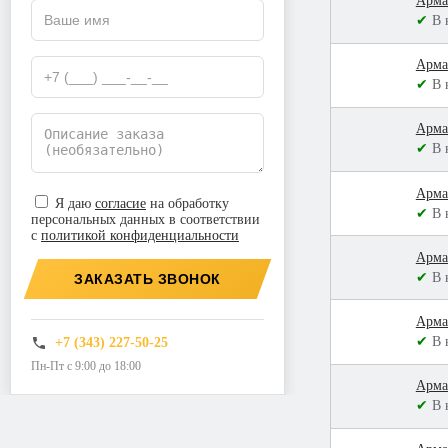
Арма
✔
В 
Арма
✔
В 
Арма
✔
В 
Арма
Я даю
согласие
на обработку
✔
В 
персональных данных в соответствии
с
политикой конфиденциальности
Арма
✔
В 
ЗАКАЗАТЬ ЗВОНОК
Арма
✔
В 
+7 (343) 227-50-25
Пн-Пт с 9:00 до 18:00
Арма
✔
В 