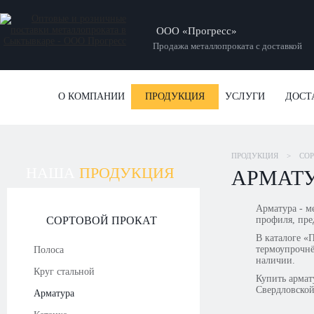
ООО «Прогресс»
Продажа металлопроката с доставкой
О КОМПАНИИ
ПРОДУКЦИЯ
УСЛУГИ
ДОСТ
ПРОДУКЦИЯ
>
СОР
НАША
ПРОДУКЦИЯ
АРМАТУ
Арматура - м
СОРТОВОЙ ПРОКАТ
профиля, пре
В каталоге «
термоупрочнё
Полоса
наличии.
Круг стальной
Купить армату
Свердловской
Арматура