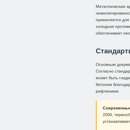
Металлическая ар
низколегированно
применяется для 
холодная протяжк
обеспечивает нео
Стандарт
Основным докуме
Согласно стандар
может быть глад
бетоном благода
рифлением.
Современные
2006, термоо
устанавливае