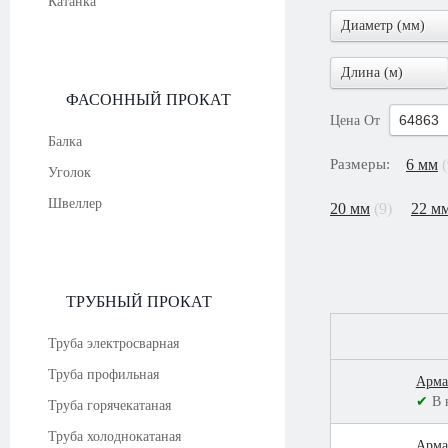
Катанка
Диаметр (мм)
Длина (м)
ФАСОННЫЙ ПРОКАТ
Цена
От
Балка
Размеры:
6 мм
(
Уголок
Швеллер
20 мм
(9)
22 м
ТРУБНЫЙ ПРОКАТ
Труба электросварная
Труба профильная
Арма
✔
В 
Труба горячекатаная
Труба холоднокатаная
Арма