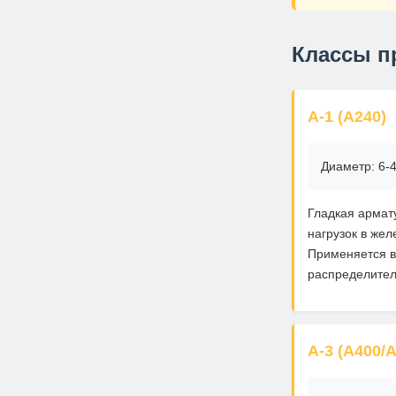
Классы п
А-1 (А240)
Диаметр: 6-4
Гладкая армат
нагрузок в жел
Применяется в
распределител
А-3 (А400/