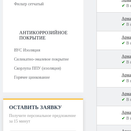
Фильтр сетчатый
✔
В 
Арма
✔
В 
АНТИКОРРОЗИЙНОЕ
Арма
ПОКРЫТИЕ
✔
В 
ВУС Изоляция
Арма
Силикатно-эмалевое покрытие
✔
В 
Скорлупа ППУ (изоляция)
Арма
Горячее цинкование
✔
В 
Арма
✔
В 
ОСТАВИТЬ ЗАЯВКУ
Арма
Получите персональное предложение
✔
В 
за 15 минут