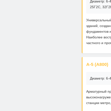
Диаметр: 6-4
25Г2С, 32Г2
Универсальный
зданий, созда
фундаментов и
Наиболее вост
частного и пр
А-5 (А800)
Диаметр: 6-
Арматурный пр
высоконагруже
станции метро,