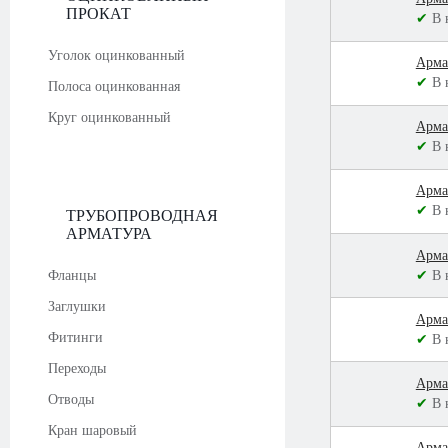
ПРОКАТ
✔
В 
Уголок оцинкованный
Арма
✔
В 
Полоса оцинкованная
Круг оцинкованный
Арма
✔
В 
Арма
✔
В 
ТРУБОПРОВОДНАЯ
АРМАТУРА
Арма
✔
В 
Фланцы
Заглушки
Арма
Фитинги
✔
В 
Переходы
Арма
Отводы
✔
В 
Кран шаровый
Арма