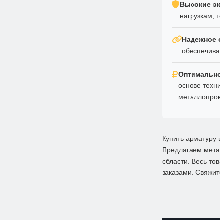
Высокие эк
нагрузкам, 
Надежное 
обеспечива
Оптимально
основе техн
металлопрок
Купить арматуру 
Предлагаем метал
области. Весь то
заказами. Свяжит